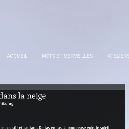
ACCUEIL
MOTS ET MERVEILLES
ATELIER
ans la neige
 Friborug
e pas sûr et sautant. De tas en tas, la poudreuse vole, le soleil 