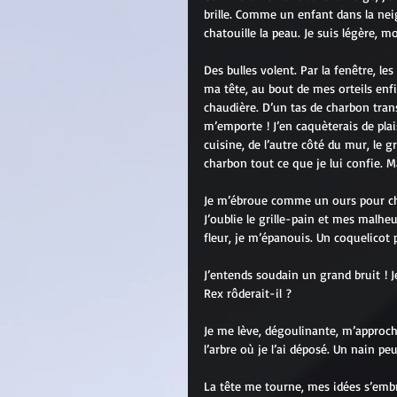
brille. Comme un enfant dans la ne
chatouille la peau. Je suis légère, mo
Des bulles volent. Par la fenêtre, les 
ma tête, au bout de mes orteils enf
chaudière. D’un tas de charbon tran
m’emporte ! J’en caquèterais de plai
cuisine, de l’autre côté du mur, le gr
charbon tout ce que je lui confie. 
Je m’ébroue comme un ours pour cha
J’oublie le grille-pain et mes malh
fleur, je m’épanouis. Un coquelicot 
J’entends soudain un grand bruit ! 
Rex rôderait-il ?
Je me lève, dégoulinante, m’approche 
l’arbre où je l’ai déposé. Un nain pe
La tête me tourne, mes idées s’embr