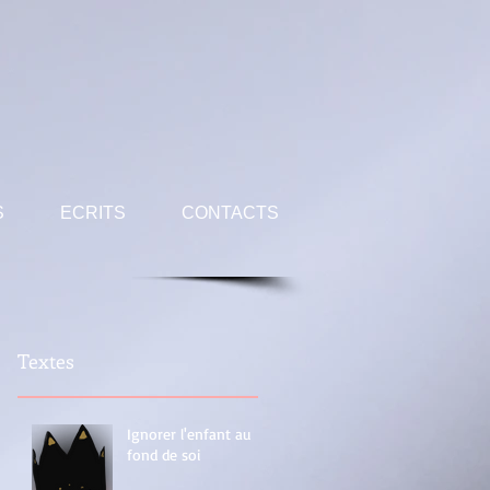
S
ECRITS
CONTACTS
Textes
Ignorer l'enfant au
fond de soi