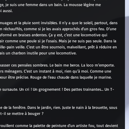
ige, je suis une femme dans un bain. La mousse légère me 
i aussi. 
nuages et la pluie sont invisibles. Il n’y a que le soleil, partout, dans 
in réchauffés, comme si je les avais approchés d’un gros feu. D’une 
sformé en braises ardentes. Ça y est, c’est une locomotive qui 
sir comme une poule si je l’osais. Mais je ne suis pas seule. Dans la 
ille-pain veille. C’est un être sournois, malveillant, prêt à réduire en 
Mais un charbon inutile pour une locomotive.
sser ces pensées sombres. Le bain me berce. La loco m’emporte. 
eurs ménagers. C’est un instant à moi, rien qu’à moi. Comme une 
pour être précise. Rouge de l’eau chaude dans laquelle je marine.
Je sursaute. Un cri ! Un grognement ! Des pattes trainantes… Un T-
de la fenêtre. Dans le jardin, rien. Juste le nain à la brouette, sous 
ut-il se mettre à bouger ?
ouillent comme la palette de peinture d’un artiste fou, tout devient 