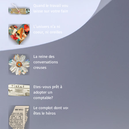
Quand le travail vous
laisse sur votre faim
L'univers n'a ni
coeur, ni oreilles
La reine des
conversations
creuses
Etes-vous prêt à
adopter un
comptable?
Le complot dont vous
êtes le héros