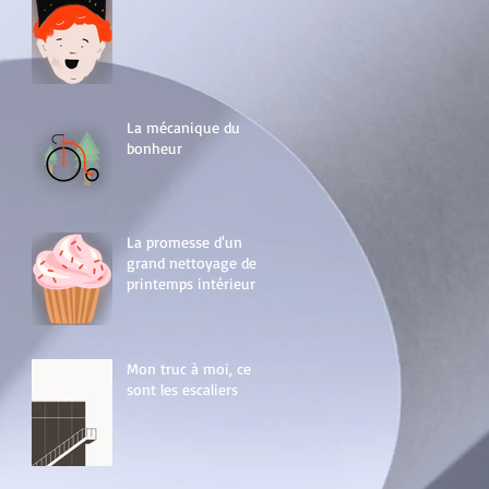
La mécanique du
bonheur
La promesse d'un
grand nettoyage de
printemps intérieur
Mon truc à moi, ce
sont les escaliers