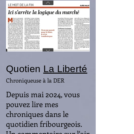
Quotien
La Liberté
Chroniqueuse à la DER
Depuis mai 2024, vous
pouvez lire mes
chroniques dans le
quotidien fribourgeois.
Un commentaire sur l'air