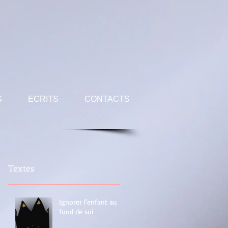
S
ECRITS
CONTACTS
Textes
Ignorer l'enfant au
fond de soi