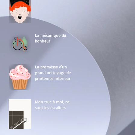
La mécanique du
bonheur
La promesse d'un
grand nettoyage de
printemps intérieur
Mon truc à moi, ce
sont les escaliers