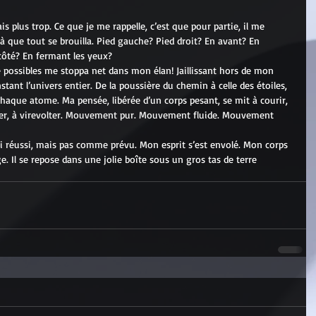
s plus trop. Ce que je me rappelle, c’est que pour partie, il me 
t là que tout se brouilla. Pied gauche? Pied droit? En avant? En 
 côté? En fermant les yeux?
de possibles me stoppa net dans mon élan! Jaillissant hors de mon 
tant l’univers entier. De la poussière du chemin à celle des étoiles, 
haque atome. Ma pensée, libérée d’un corps pesant, se mit à courir, 
voler, à virevolter. Mouvement pur. Mouvement fluide. Mouvement 
J’ai réussi, mais pas comme prévu. Mon esprit s’est envolé. Mon corps 
ge. Il se repose dans une jolie boîte sous un gros tas de terre