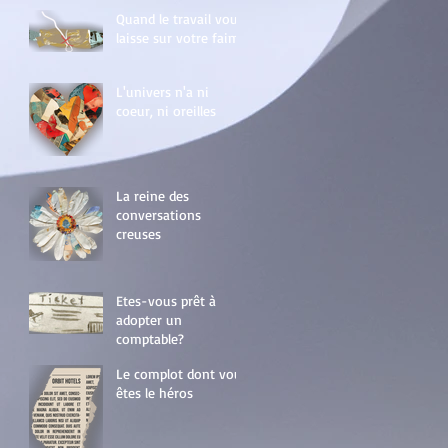
Quand le travail vous
laisse sur votre faim
L'univers n'a ni
coeur, ni oreilles
La reine des
conversations
creuses
Etes-vous prêt à
adopter un
comptable?
Le complot dont vous
êtes le héros